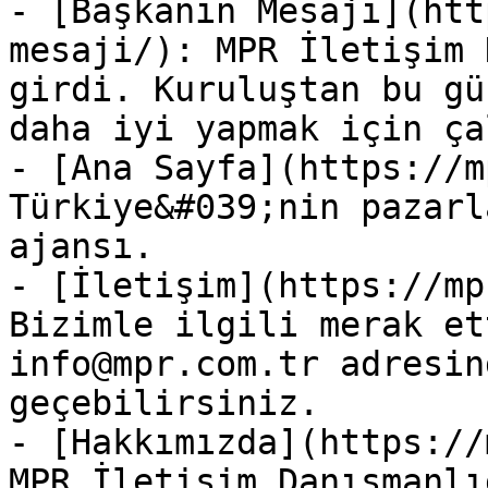
- [Başkanın Mesajı](htt
mesaji/): MPR İletişim 
girdi. Kuruluştan bu gü
daha iyi yapmak için ça
- [Ana Sayfa](https://m
Türkiye&#039;nin pazarl
ajansı.

- [İletişim](https://mp
Bizimle ilgili merak et
info@mpr.com.tr adresin
geçebilirsiniz.

- [Hakkımızda](https://
MPR İletişim Danışmanlı