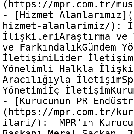
(https://mpr.com.tr/mus
- [Hizmet Alanlarımız](
hizmet-alanlarimiz/): İ
İlişkileriAraştırma ve 
ve FarkındalıkGündem Yö
İletişimiLider İletişim
Yönelimli Halkla İlişki
Aracılığıyla İletişimSp
Yönetimiİç İletişimKuru
- [Kurucunun PR Endüstr
(https://mpr.com.tr/kur
ilari/):  MPR’ın Kurucu
Başkanı Meral Saçkan, 3